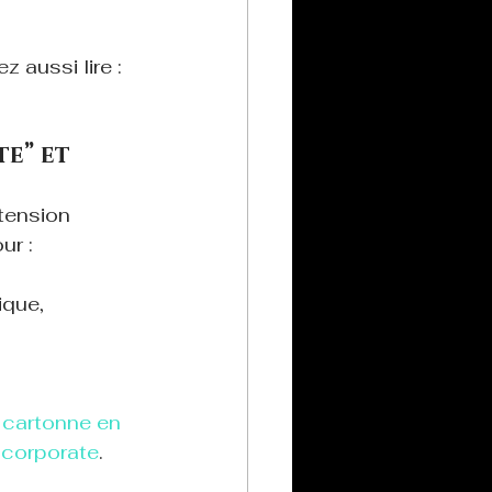
 aussi lire : 
e” et 
tension 
ur :
que, 
 cartonne en 
 corporate
.