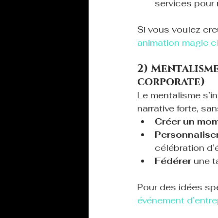
services pour 
Si vous voulez creu
animation magie cl
2) Mentalisme
corporate)
Le mentalisme s’in
narrative forte, san
Créer un mo
Personnalise
célébration d’
Fédérer
 une 
Pour des idées spé
événement d’entre