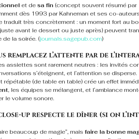
tionnel
 et de 
sa fin
 (concept souvent résumé par 
tamment dès 1993 par Kahneman et ses co-auteurs
e traduit très concrètement : un moment fort au bon
(juste avant le dessert ou juste après) peuvent tran
de la soirée. (
journals.sagepub.com
)
s remplacez l’attente par de l’inter
es assiettes sont rarement neutres : les invités con
versations s’éteignent, et l’attention se disperse
t répétable (de table en table) crée un effet immédi
ent
, les équipes se mélangent, et l’ambiance mont
r le volume sonore.
lose-up respecte le dîner (si on l’in
faire beaucoup de magie”, mais 
faire la bonne ma