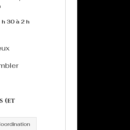
 
 h 30 à 2 h
eux 
mbler 
 (et 
oordination 