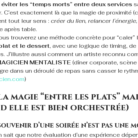
 
éviter les “temps morts” entre deux services
 s
eur. C’est exactement là que la magie de proximité (c
t tout leur sens : 
créer du lien, relancer l’énergie,
e après table.
vous trouverez une méthode concrète pour “caler” 
 plat et le dessert
, avec une logique de timing, de 
és. J’illustre aussi comment un artiste reconnu co
MAGICIEN MENTALISTE
 (dîner corporate, scène 
tègre dans un déroulé de repas sans casser le rythm
icien.com
)
a magie “entre les plats” mar
d elle est bien orchestrée)
souvenir d’une soirée n’est pas une 
n sait que notre évaluation d’une expérience dép