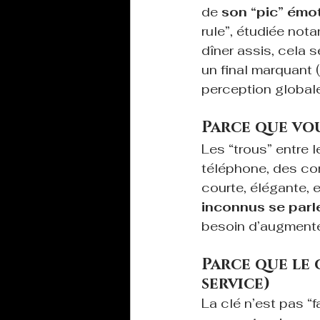
de 
son “pic” émo
rule”, étudiée no
dîner assis, cela s
un final marquant 
perception globale 
Parce que vou
Les “trous” entre l
téléphone, des con
courte, élégante, e
inconnus se parl
besoin d’augmente
Parce que le c
service)
La clé n’est pas “