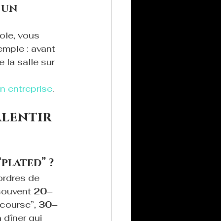
 un 
ole, vous 
emple : avant 
e la salle sur 
n entreprise
.
alentir 
“plated” ?
ordres de 
souvent 
20–
course”, 
30–
 dîner qui 