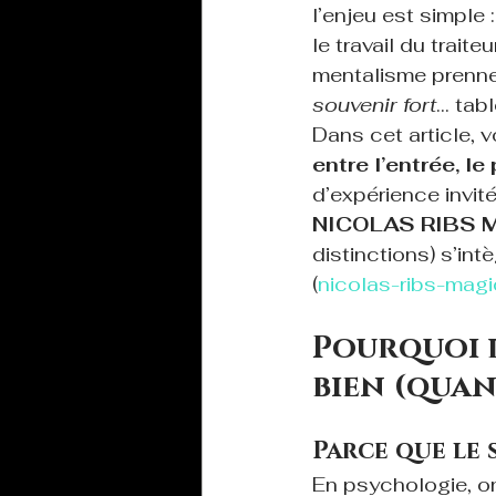
l’enjeu est simple :
le travail du trait
mentalisme prennen
souvenir fort
… tabl
Dans cet article, 
entre l’entrée, le
d’expérience invit
NICOLAS RIBS 
distinctions) s’in
(
nicolas-ribs-mag
Pourquoi l
bien (quan
Parce que le 
En psychologie, o