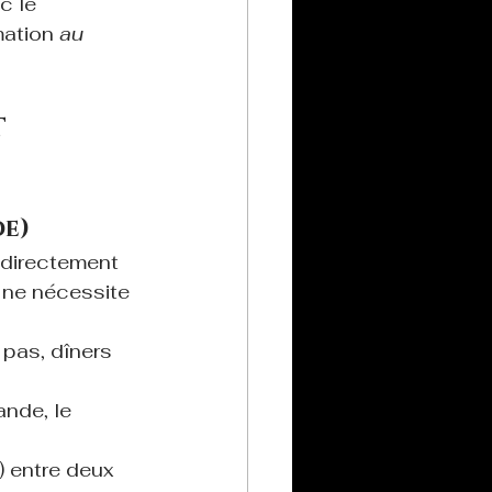
c le 
mation 
au 
 
de)
 directement 
l ne nécessite 
 pas, dîners 
nde, le 
) entre deux 