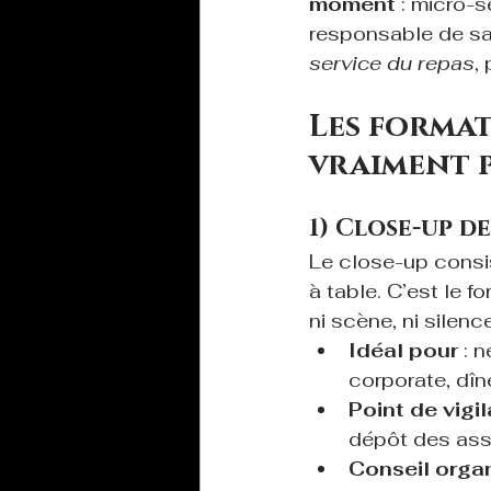
moment
 : micro-
responsable de sal
service du repas
,
Les format
vraiment p
1) Close-up de
Le close-up consis
à table. C’est le fo
ni scène, ni silenc
Idéal pour
 : 
corporate, dîn
Point de vigi
dépôt des assi
Conseil orga