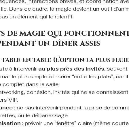
séquences, interactions brèves, et coordination ave
le. Dans ce cadre, la magie devient un outil d’ani
 pas un élément qui le ralentit.
s de magie qui fonctionnent
endant un dîner assis
 table en table (l’option la plus flui
te à intervenir 
au plus près des invités
, souvent
rmat le plus simple à insérer “entre les plats”, car i
e complet dans la salle.
networking, cohésion, invités qui ne se connaissent
ers VIP.
lance
 : ne pas intervenir pendant la prise de comma
ettes, ou le débarrassage.
nisation
 : prévoir une “fenêtre” claire (même courte