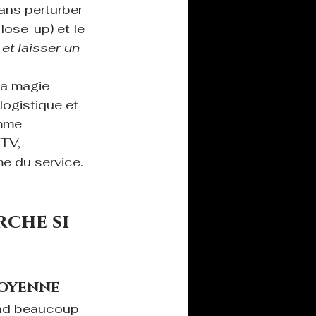
ans perturber 
lose-up) et le 
 et laisser un 
la magie 
logistique et 
mme 
TV, 
e du service. 
che si 
moyenne
end beaucoup 