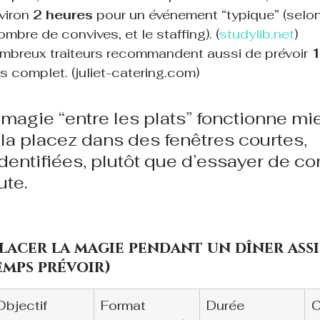
viron 
2 heures
 pour un événement “typique” (selon
ombre de convives, et le staffing). (
studylib.net
)
ombreux traiteurs recommandent aussi de prévoir 
1
s complet. (juliet-catering.com)
la magie “entre les plats” fonctionne mi
la placez dans des fenêtres courtes, 
dentifiées, plutôt que d’essayer de co
te.
placer la magie pendant un dîner assis
emps prévoir)
Objectif
Format 
Durée 
C