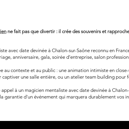
AGICIE
AGICIE
ien
ne fait pas que divertir : il crée des souvenirs et rapproche
iste avec date devinée à Chalon-sur-Saône reconnu en France
age, anniversaire, gala, soirée d'entreprise, salon professio
 au contexte et au public : une animation intimiste en close-u
captiver une salle entière, ou un atelier team building pour 
ire appel à un magicien mentaliste avec date devinée à Chalo
 la garantie d'un événement qui marquera durablement vos in