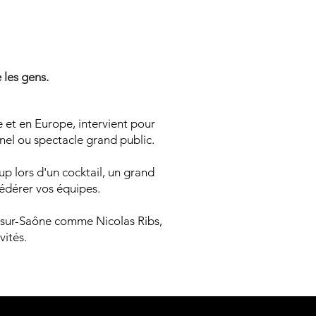
N MENT
N MENT
 les gens.
 et en Europe, intervient pour
nnel ou spectacle grand public.
p lors d'un cocktail, un grand
fédérer vos équipes.
n-sur-Saône comme Nicolas Ribs,
vités.