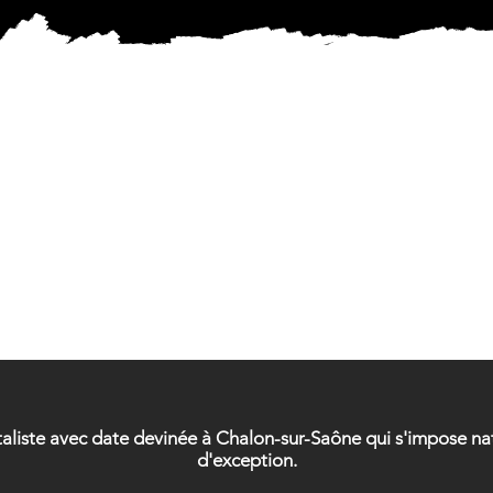
ICIEN 
ICIEN 
taliste avec date devinée à Chalon-sur-Saône qui s'impose 
d'exception.