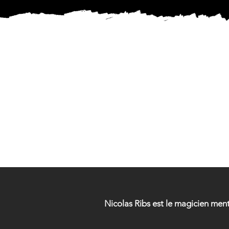
MAG
MAG
Nicolas Ribs est le magicien men