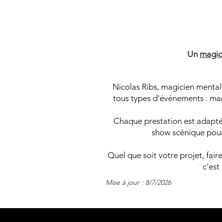
M
M
Un
magic
Nicolas Ribs, magicien mental
tous types d'événements : mari
Chaque prestation est adaptée
show scénique pour 
Quel que soit votre projet, fa
c'est
Mise à jour : 8/7/2026