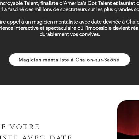
Incroyable Talent, finaliste d'America's Got Talent et lauréa
il a fasciné des millions de spectateurs sur les plus grandes 
faire appel à un magicien mentaliste avec date devinée à Ch
érience interactive et spectaculaire où l'impossible devient r
durablement vos convives.
Magicien mentaliste à Chalon-sur-Saône
de votre
iste avec date