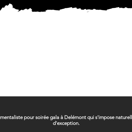
ICIEN 
ICIEN 
n mentaliste pour soirée gala à Delémont qui s'impose natur
d'exception.