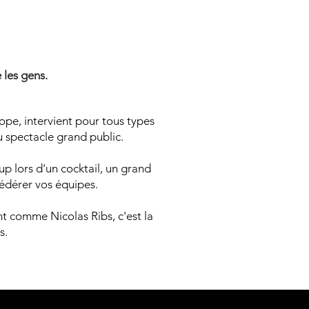
N MENTA
N MENTA
 les gens.
pe, intervient pour tous types
u spectacle grand public.
p lors d'un cocktail, un grand
fédérer vos équipes.
nt comme Nicolas Ribs, c'est la
s.