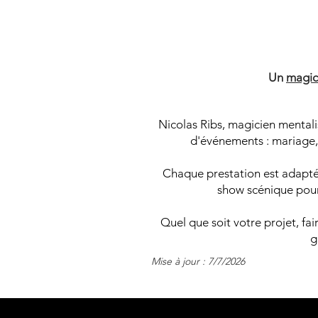
M
M
Un
magic
Nicolas Ribs, magicien mentali
d'événements : mariage, 
Chaque prestation est adaptée
show scénique pour 
Quel que soit votre projet, fa
g
Mise à jour : 7/7/2026