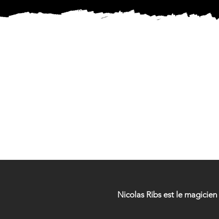
MAG
MAG
Nicolas Ribs est le magicie