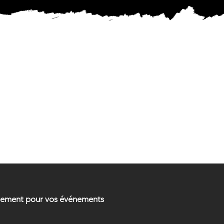
MENTAL
MENTAL
ellement pour vos événements