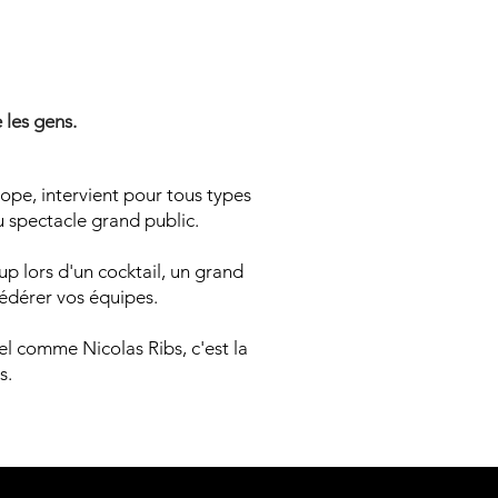
N MENTA
N MENTA
 les gens.
ope, intervient pour tous types
u spectacle grand public.
p lors d'un cocktail, un grand
fédérer vos équipes.
el comme Nicolas Ribs, c'est la
s.