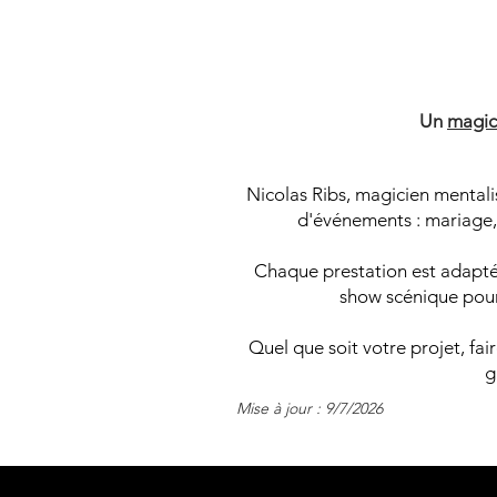
M
M
Un
magic
Nicolas Ribs, magicien mentali
d'événements : mariage, 
Chaque prestation est adaptée
show scénique pour 
Quel que soit votre projet, fa
g
Mise à jour : 9/7/2026