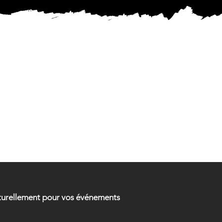
MENTAL
MENTAL
aturellement pour vos événements