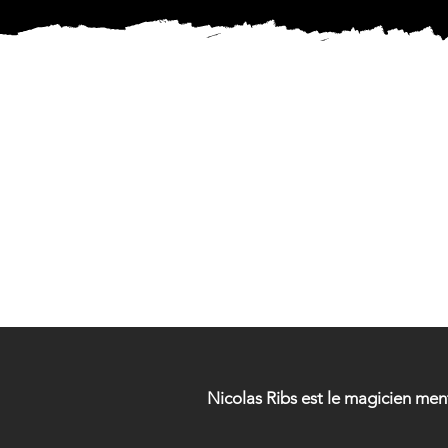
MAG
MAG
Nicolas Ribs est le magicien me