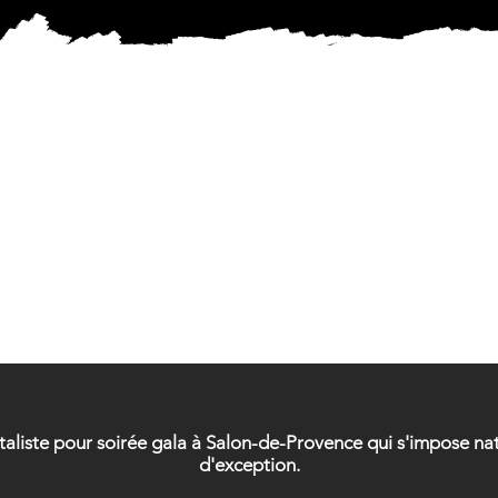
ICIEN 
ICIEN 
ntaliste pour soirée gala à Salon-de-Provence qui s'impose n
d'exception.