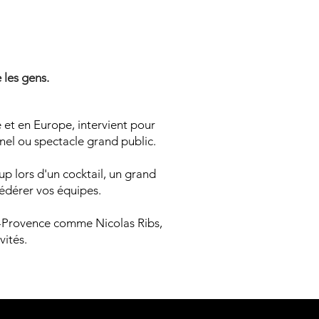
N MENT
N MENT
 les gens.
 et en Europe, intervient pour
nnel ou spectacle grand public.
p lors d'un cocktail, un grand
fédérer vos équipes.
de-Provence comme Nicolas Ribs,
vités.