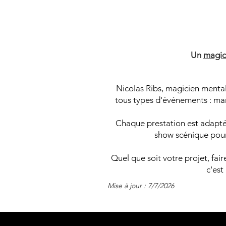
M
M
Un
magic
Nicolas Ribs, magicien mental
tous types d'événements : mari
Chaque prestation est adaptée
show scénique pour 
Quel que soit votre projet, fa
c'est
Mise à jour : 7/7/2026