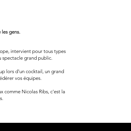
 MENTA
 MENTA
 les gens.
ope, intervient pour tous types
u spectacle grand public.
p lors d'un cocktail, un grand
fédérer vos équipes.
ux comme Nicolas Ribs, c'est la
s.