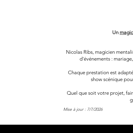
M
M
Un
magic
Nicolas Ribs, magicien mentali
d'événements : mariage, 
Chaque prestation est adaptée
show scénique pour 
Quel que soit votre projet, fa
g
Mise à jour : 7/7/2026