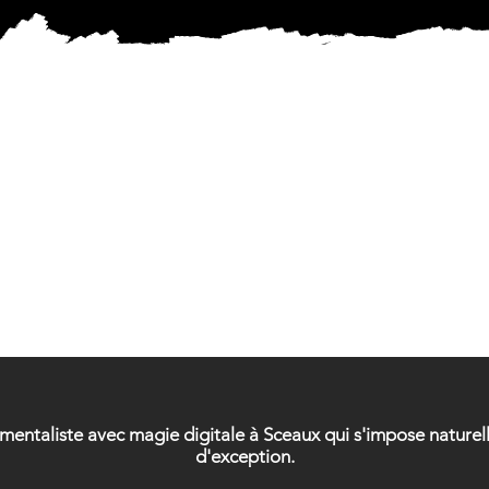
ICIEN 
ICIEN 
n mentaliste avec magie digitale à Sceaux qui s'impose natur
d'exception.