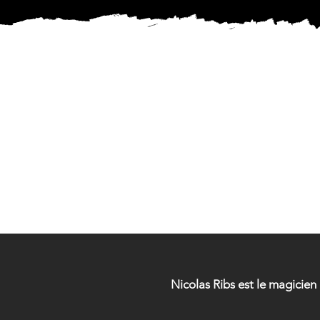
MAG
MAG
Nicolas Ribs est le magicie