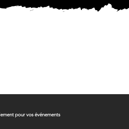
MENTAL
MENTAL
ellement pour vos événements