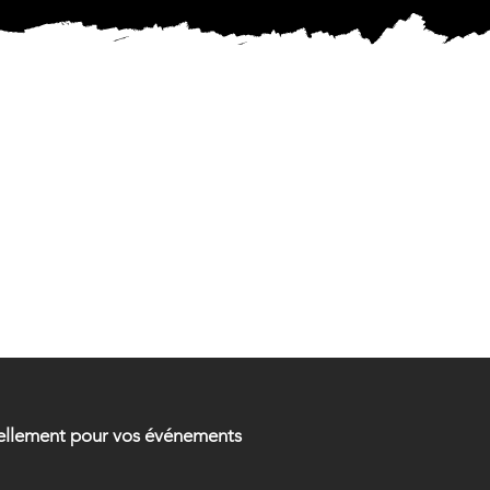
MENTAL
MENTAL
urellement pour vos événements