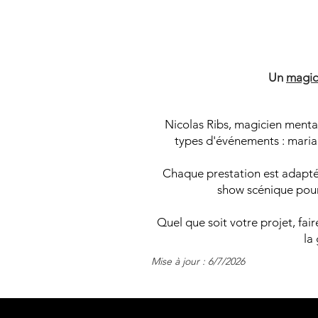
M
M
Un
magic
Nicolas Ribs, magicien mental
types d'événements : mariag
Chaque prestation est adaptée
show scénique pour 
Quel que soit votre projet, fai
la
Mise à jour : 6/7/2026