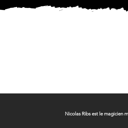
MAG
MAG
Nicolas Ribs est le magicien 