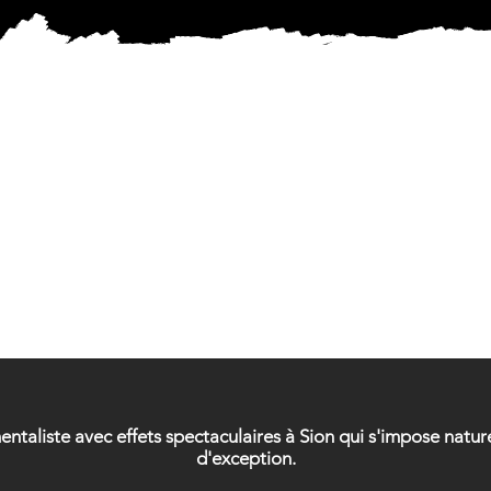
ICIEN 
ICIEN 
mentaliste avec effets spectaculaires à Sion qui s'impose nat
d'exception.