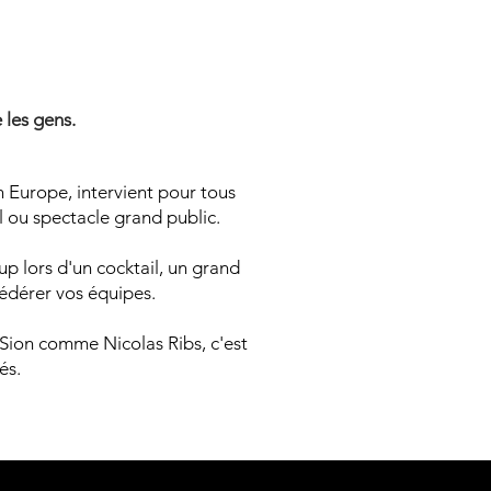
N MENTA
N MENTA
 les gens.
n Europe, intervient pour tous
l ou spectacle grand public.
p lors d'un cocktail, un grand
fédérer vos équipes.
à Sion comme Nicolas Ribs, c'est
és.