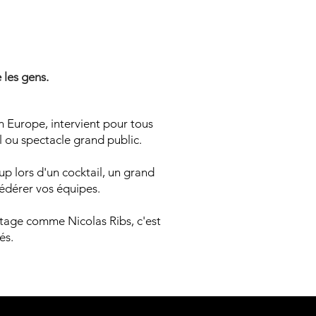
 MENTA
 MENTA
 les gens.
 Europe, intervient pour tous
l ou spectacle grand public.
p lors d'un cocktail, un grand
fédérer vos équipes.
itage comme Nicolas Ribs, c'est
és.