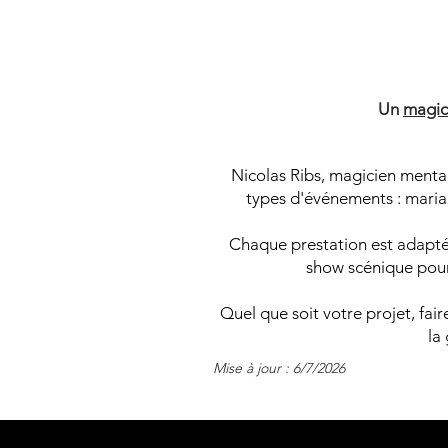
M
M
Un
magic
Nicolas Ribs, magicien mental
types d'événements : mariag
Chaque prestation est adaptée
show scénique pour 
Quel que soit votre projet, fa
la
Mise à jour : 6/7/2026