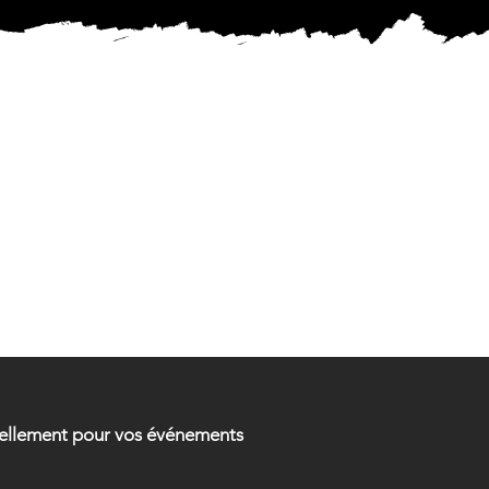
MENTAL
MENTAL
urellement pour vos événements