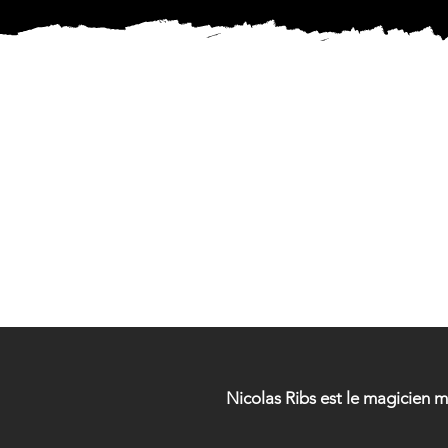
MAG
MAG
Nicolas Ribs est le magicien 