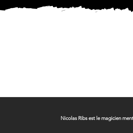
MAG
MAG
Nicolas Ribs est le magicien ment