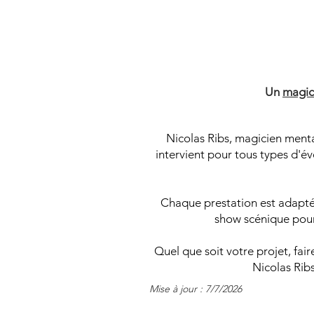
M
M
Un
magic
Nicolas Ribs, magicien menta
intervient pour tous types d'év
Chaque prestation est adaptée
show scénique pour 
Quel que soit votre projet, fai
Nicolas Rib
Mise à jour : 7/7/2026