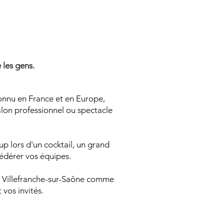
N MENTA
N MENTA
 les gens.
connu en France et en Europe,
salon professionnel ou spectacle
p lors d'un cocktail, un grand
fédérer vos équipes.
 à Villefranche-sur-Saône comme
vos invités.