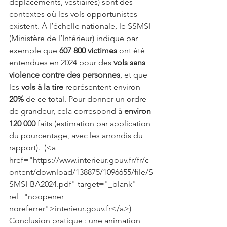
déplacements, vestiaires) sont des 
contextes où les vols opportunistes 
existent. À l’échelle nationale, le SSMSI 
(Ministère de l’Intérieur) indique par 
exemple que 
607 800 victimes
 ont été 
entendues en 2024 pour des 
vols sans 
violence contre des personnes
, et que 
les 
vols à la tire
 représentent environ 
20%
 de ce total. Pour donner un ordre 
de grandeur, cela correspond à 
environ 
120 000
 faits (estimation par application 
du pourcentage, avec les arrondis du 
rapport). 
 (<a 
href="https://www.interieur.gouv.fr/fr/c
ontent/download/138875/1096655/file/S
SMSI-BA2024.pdf" target="_blank" 
rel="noopener 
noreferrer">interieur.gouv.fr</a>) 
Conclusion pratique : une animation 