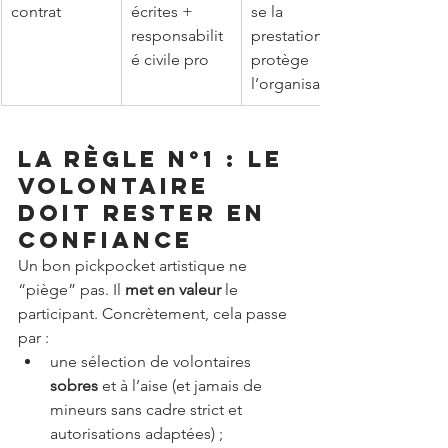
contrat
écrites + 
se la 
responsabilit
prestation et 
é civile pro
protège 
l’organisateur
La règle n°1 : le 
volontaire 
doit rester en 
confiance
Un bon pickpocket artistique ne 
“piège” pas. Il 
met en valeur
 le 
participant. Concrètement, cela passe 
par :
une sélection de volontaires 
sobres
 et à l’aise (et jamais de 
mineurs sans cadre strict et 
autorisations adaptées) ;