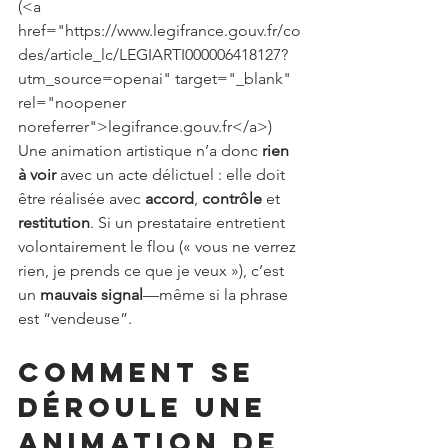
(<a 
href="https://www.legifrance.gouv.fr/co
des/article_lc/LEGIARTI000006418127?
utm_source=openai" target="_blank" 
rel="noopener 
noreferrer">legifrance.gouv.fr</a>)
Une animation artistique n’a donc 
rien 
à voir
 avec un acte délictuel : elle doit 
être réalisée avec 
accord
, 
contrôle
 et 
restitution
. Si un prestataire entretient 
volontairement le flou (« vous ne verrez 
rien, je prends ce que je veux »), c’est 
un 
mauvais signal
—même si la phrase 
est “vendeuse”.
Comment se 
déroule une 
animation de 