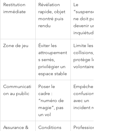
Restitution 
Révélation 
Le 
immédiate
rapide, objet 
“suspense” 
montré puis 
ne doit pas 
rendu
devenir une 
inquiétude
Zone de jeu
Éviter les 
Limite les 
attroupement
collisions, 
s serrés, 
protège le 
privilégier un 
volontaire
espace stable
Communicati
Poser le 
Empêche la 
on au public
cadre : 
confusion 
“numéro de 
avec un 
magie”, pas 
incident réel
un vol
Assurance & 
Conditions 
Professionnali