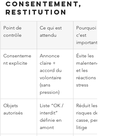
consentement, 
restitution
Point de 
Ce qui est 
Pourquoi 
contrôle
attendu
c’est 
important
Consenteme
Annonce 
Évite les 
nt explicite
claire + 
malentendus 
accord du 
et les 
volontaire 
réactions de 
(sans 
stress
pression)
Objets 
Liste “OK / 
Réduit les 
autorisés
interdit” 
risques de 
définie en 
casse, perte, 
amont
litige