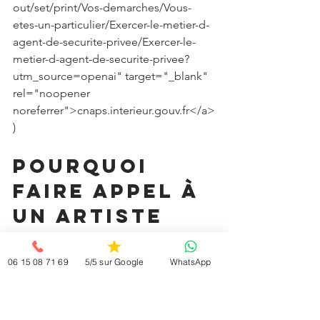
out/set/print/Vos-demarches/Vous-
etes-un-particulier/Exercer-le-metier-d-
agent-de-securite-privee/Exercer-le-
metier-d-agent-de-securite-privee?
utm_source=openai" target="_blank" 
rel="noopener 
noreferrer">cnaps.interieur.gouv.fr</a>
) 
Pourquoi 
faire appel à 
un artiste 
reconnu 
change tout
06 15 08 71 69
5/5 sur Google
WhatsApp
Une animation pickpocket réussie 
repose sur trois piliers : 
technique
, 