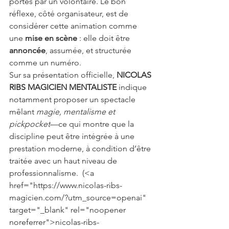
portés par un volontaire. Le bon 
réflexe, côté organisateur, est de 
considérer cette animation comme 
une 
mise en scène
 : elle doit être 
annoncée
, assumée, et structurée 
comme un numéro.
Sur sa présentation officielle, 
NICOLAS 
RIBS MAGICIEN MENTALISTE
 indique 
notamment proposer un spectacle 
mêlant 
magie, mentalisme et 
pickpocket
—ce qui montre que la 
discipline peut être intégrée à une 
prestation moderne, à condition d’être 
traitée avec un haut niveau de 
professionnalisme. 
 (<a 
href="https://www.nicolas-ribs-
magicien.com/?utm_source=openai" 
target="_blank" rel="noopener 
noreferrer">nicolas-ribs-