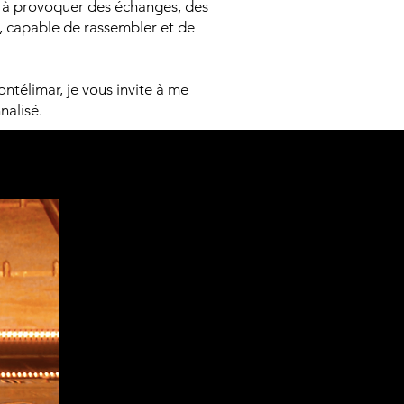
t à provoquer des échanges, des
n, capable de rassembler et de
télimar, je vous invite à me
nalisé.