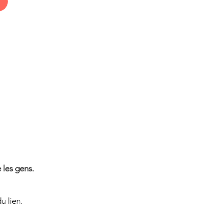
DU SEN
DU SEN
 les gens.
u lien.