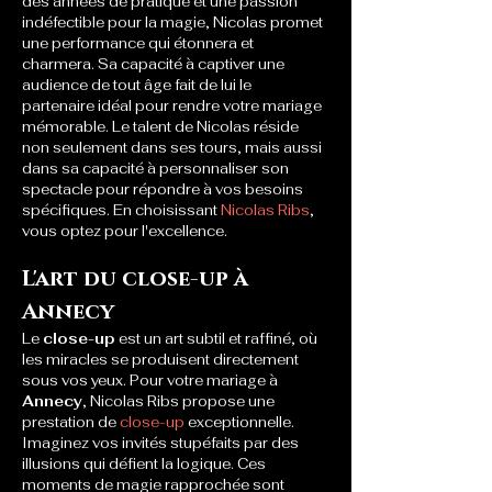
des années de pratique et une passion 
indéfectible pour la magie, Nicolas promet 
une performance qui étonnera et 
charmera. Sa capacité à captiver une 
audience de tout âge fait de lui le 
partenaire idéal pour rendre votre mariage 
mémorable. Le talent de Nicolas réside 
non seulement dans ses tours, mais aussi 
dans sa capacité à personnaliser son 
spectacle pour répondre à vos besoins 
spécifiques. En choisissant 
Nicolas Ribs
, 
vous optez pour l'excellence.
L'art du close-up à 
Annecy
Le 
close-up
 est un art subtil et raffiné, où 
les miracles se produisent directement 
sous vos yeux. Pour votre mariage à 
Annecy
, Nicolas Ribs propose une 
prestation de 
close-up
 exceptionnelle. 
Imaginez vos invités stupéfaits par des 
illusions qui défient la logique. Ces 
moments de magie rapprochée sont 