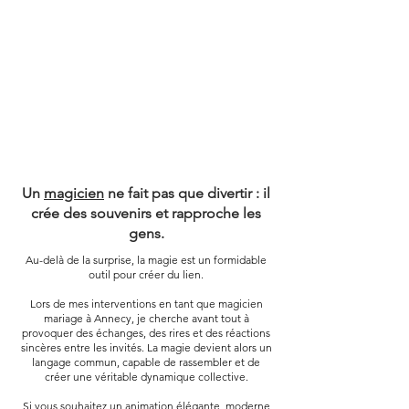
DONNE
DONNE
Un
magicien
ne fait pas que divertir : il
crée des souvenirs et rapproche les
gens.
Au-delà de la surprise, la magie est un formidable
outil pour créer du lien.
Lors de mes interventions en tant que magicien
mariage à Annecy, je cherche avant tout à
provoquer des échanges, des rires et des réactions
sincères entre les invités. La magie devient alors un
langage commun, capable de rassembler et de
créer une véritable dynamique collective.
Si vous souhaitez un animation élégante, moderne