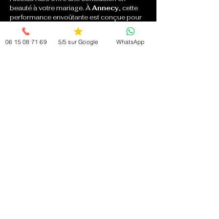
beauté à votre mariage. À 
Annecy
, cette 
performance envoûtante est conçue pour 
combiner divertissement et 
émerveillement. 
Nicolas Ribs
 met à profit 
06 15 08 71 69
5/5 sur Google
WhatsApp
toute son expertise pour créer un 
spectacle dynamique et inoubliable. Les 
illusions sont soigneusement orchestrées 
pour émerveiller et divertir toutes les 
générations. Cette soirée garantit une 
expérience unique et laisse une 
impression durable sur votre événement.
En bref :
- Nicolas Ribs est le 
magicien mariage à 
Annecy
 par excellence.
- Le 
close-up
 crée des moments intimes 
et mémorables.
- La 
scène mentaliste
 fascine par ses 
prouesses psychiques.
- La 
magie digitale
 émerveille par sa 
modernité et son innovation.
- Une 
soirée Dream Team Magic
 offre 