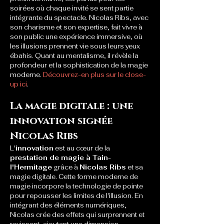
soirées où chaque invité se sent partie 
intégrante du spectacle. Nicolas Ribs, avec 
son charisme et son expertise, fait vivre à 
son public une expérience immersive, où 
les illusions prennent vie sous leurs yeux 
ébahis. Quant au mentalisme, il révèle la 
profondeur et la sophistication de la magie 
moderne. 
Découvrez-en plus sur le close-
up ici
.
La magie digitale : une 
innovation signée 
Nicolas Ribs
L'
innovation
 est au cœur de la 
prestation de magie à Tain-
l'Hermitage
 grâce à 
Nicolas Ribs
 et sa 
magie digitale. Cette forme moderne de 
magie incorpore la technologie de pointe 
pour repousser les limites de l'illusion. En 
intégrant des éléments numériques, 
Nicolas crée des effets qui surprennent et 